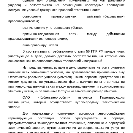
Однако при определении причиненных убытков (реального
ущерба) и обязательства их возмещения необходимо совпадение
следующих условий гражданско-правовой ответственности:
совершение противоправных действий (бездействия)
правонарушителем;
возникновение у потерпевшего убытков;
причинно-следственная связь между действиями
правонарушителя и их последствиями;
вина правонарушителя.
В соответствии с требованиями статьи 56 ГПК РФ каждое лицо,
участвующее в деле, должно доказать обстоятельства, на которые оно
ссылается, как на основание своих требований и возражений.
Из представленных истцом в дело материалов не усматривается
наличие всех означенных условий, как доказательства причиненных ему
Ответчиком реального ущерба (убытков). Таким образом, представленные
истцом документы не устанавливают факта наличия вины ответчика, ни
причинно-следственной связи между правонарушением и возникновением
убытков у истца, ни заявленные Истцом ко взысканию размер убытков.
ОАО «Кубаньэнергосбыт» является Гарантирующим
поставщиком, который осуществляет куплю-продажу электрической
энергии.
Для надлежащего исполнения договоров энергоснабжения
гарантирующий поставщик обязан урегулировать, в порядке,
предусмотренном законодательством отношения, связанные с передачей
электрической энергии, путем заключения договоров оказания услуг по
передаче электрической энергии с сетевыми организациями, к