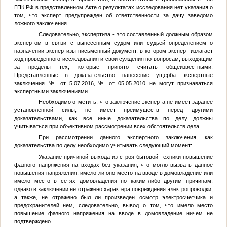
ГПК РФ в представленном Акте о результатах исследования нет указания о
том, что эксперт предупрежден об ответственности за дачу заведомо
ложного заключения.
Следовательно, экспертиза - это составленный должным образом
экспертом в связи с вынесенным судом или судьей определением о
назначении экспертизы письменный документ, в котором эксперт излагает
ход проведенного исследования и свои суждения по вопросам, выходящим
за пределы тех, которые принято считать общеизвестными.
Представленные в доказательство нанесение ущерба экспертные
заключения
№
от 5.07.2016,
№
от 05.05.2010 не могут признаваться
экспертными заключениями.
Необходимо отметить, что заключение эксперта не имеет заранее
установленной силы, не имеет преимуществ перед другими
доказательствами, как все иные доказательства по делу должны
учитываться при объективном рассмотрении всех обстоятельств дела.
При рассмотрении данного экспертного заключения, как
доказательства по делу необходимо учитывать следующий момент:
Указание причиной выхода из строя бытовой техники повышение
фазного напряжения на входах без указания, что могло вызвать данное
повышения напряжения, имело ли оно место на вводе в домовладение или
имело место в сетях домовладения по каким-либо другим причинам,
однако в заключении не отражено характера повреждения электропроводки,
а также, не отражено был ли произведен осмотр электросчетчика и
предохранителей нем, следовательно, вывод о том, что имело место
повышение фазного напряжения на вводе в домовладение ничем не
подтверждено.