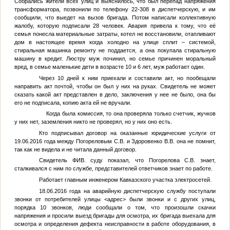
Собрались жители всех улиц и выяснилось, что был перепад напряжения
трансформатора, позвонили по телефону 22-308 в диспетчерскую, и им
сообщили, что выедет на вызов бригада. Потом написали коллективную
жалобу, которую подписали 28 человек. Авария привела к тому, что её
семья понесла материальные затраты, котел не восстановили, отапливают
дом в настоящее время когда холодно на улице сплит – системой,
стиральная машинка ремонту не поддается, а она покупала стиральную
машину в кредит. Люстру муж починил, но семье причинен моральный
вред, в семье маленькие дети в возрасте 10 и 6 лет, муж работает один.
Через 10 дней к ним приехали и составили акт, но пообещали
направить акт почтой, чтобы он был у них на руках. Свидетель не может
сказать какой акт представлен в дело, заключения у нее не было, она бы
его не подписала, копию акта ей не вручали.
Когда была комиссия, то она проверяла только счетчик, жучков
у них нет, заземления никто не проверял, но у них оно есть.
Кто подписывал договор на оказанные юридические услуги от
19.06.2016 года между Погореловым С.В. и Здоровенко В.В. она не помнит,
так как не видела и не читала данный договор.
Свидетель
ФИВ
. суду показал, что Погорелова С.В. знает,
сталкивался с ним по службе, представителей ответчиков знает по работе.
Работает главным инженером Кавказского участка электросетей.
18.06.2016 года на аварийную диспетчерскую службу поступали
звонки от потребителей улицы
<адрес>
были звонки и с других улиц,
порядка 10 звонков, люди сообщали о том, что произошли скачки
напряжения и просили выезд бригады для осмотра, их бригада выехала для
осмотра и определения дефекта неисправности в работе оборудования, в