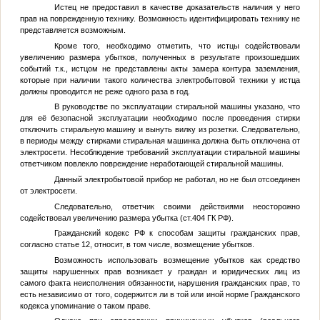
Истец не предоставил в качестве доказательств наличия у него
прав на поврежденную технику. Возможность идентифицировать технику не
представляется возможным.
Кроме того, необходимо отметить, что истцы содействовали
увеличению размера убытков, полученных в результате произошедших
событий т.к., истцом не представлены акты замера контура заземления,
которые при наличии такого количества электробытовой техники у истца
должны проводится не реже одного раза в год.
В руководстве по эксплуатации стиральной машины указано, что
для её безопасной эксплуатации необходимо после проведения стирки
отключить стиральную машину и вынуть вилку из розетки. Следовательно,
в периоды между стирками стиральная машинка должна быть отключена от
электросети. Несоблюдение требований эксплуатации стиральной машины
ответчиком повлекло повреждение неработающей стиральной машины.
Данный электробытовой прибор не работал, но не был отсоединен
от электросети.
Следовательно, ответчик своими действиями неосторожно
содействовал увеличению размера убытка (ст.404 ГК РФ).
Гражданский кодекс РФ к способам защиты гражданских прав,
согласно статье 12, относит, в том числе, возмещение убытков.
Возможность использовать возмещение убытков как средство
защиты нарушенных прав возникает у граждан и юридических лиц из
самого факта неисполнения обязанности, нарушения гражданских прав, то
есть независимо от того, содержится ли в той или иной норме Гражданского
кодекса упоминание о таком праве.