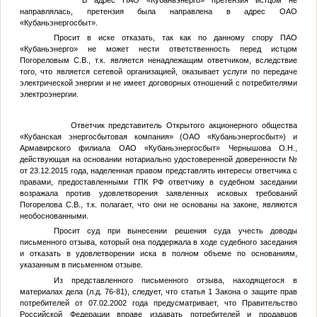
направлялась, претензия была направлена в адрес ОАО
«Кубаньэнергосбыт».
Просит в иске отказать, так как по данному спору ПАО
«Кубаньэнерго» не может нести ответственность перед истцом
Погореловым С.В., т.к. является ненадлежащим ответчиком, вследствие
того, что является сетевой организацией, оказывает услуги по передаче
электрической энергии и не имеет договорных отношений с потребителями
электроэнергии.
Ответчик представитель Открытого акционерного общества
«Кубанская энергосбытовая компания» (ОАО «Кубаньэнергосбыт») и
Армавирского филиала ОАО «Кубаньэнергосбыт» Чернышова О.Н.,
действующая на основании нотариально удостоверенной доверенности
№
от 23.12.2015 года, наделенная правом представлять интересы ответчика с
правами, предоставленными ГПК РФ ответчику в судебном заседании
возражала против удовлетворения заявленных исковых требований
Погорелова С.В., т.к. полагает, что они не основаны на законе, являются
необоснованными.
Просит суд при вынесении решения суда учесть доводы
письменного отзыва, который она поддержала в ходе судебного заседания
и отказать в удовлетворении иска в полном объеме по основаниям,
указанным в письменном отзыве.
Из представленного письменного отзыва, находящегося в
материалах дела (л.д. 76-81), следует, что статья 1 Закона о защите прав
потребителей от 07.02.2002 года предусматривает, что Правительство
Российской Федерации вправе издавать потребителей и продавцов