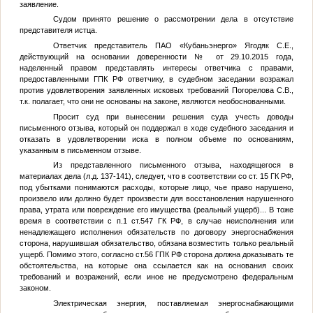
заявление.
Судом принято решение о рассмотрении дела в отсутствие
представителя истца.
Ответчик представитель ПАО «Кубаньэнерго» Ягодяк С.Е.,
действующий на основании доверенности
№
от 29.10.2015 года,
наделенный правом представлять интересы ответчика с правами,
предоставленными ГПК РФ ответчику, в судебном заседании возражал
против удовлетворения заявленных исковых требований Погорелова С.В.,
т.к. полагает, что они не основаны на законе, являются необоснованными.
Просит суд при вынесении решения суда учесть доводы
письменного отзыва, который он поддержал в ходе судебного заседания и
отказать в удовлетворении иска в полном объеме по основаниям,
указанным в письменном отзыве.
Из представленного письменного отзыва, находящегося в
материалах дела (л.д. 137-141), следует, что в соответствии со ст. 15 ГК РФ,
под убытками понимаются расходы, которые лицо, чье право нарушено,
произвело или должно будет произвести для восстановления нарушенного
права, утрата или повреждение его имущества (реальный ущерб)... В тоже
время в соответствии с п.1 ст.547 ГК РФ, в случае неисполнения или
ненадлежащего исполнения обязательств по договору энергоснабжения
сторона, нарушившая обязательство, обязана возместить только реальный
ущерб. Помимо этого, согласно ст.56 ГПК РФ сторона должна доказывать те
обстоятельства, на которые она ссылается как на основания своих
требований и возражений, если иное не предусмотрено федеральным
законом.
Электрическая энергия, поставляемая энергоснабжающими