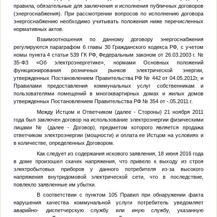
правила, обязательные для заключения и исполнения публичных договоров
(энергоснабжения). При рассмотрении вопросов по исполнению договора
энергоснабжению необходимо учитывать положения ниже перечисленных
нормативных актов.
Взаимоотношения по данному договору энергоснабжения
регулируются параграфом 6 главы 30 Гражданского кодекса РФ, с учетом
номы пункта 4 статьи 539 ГК РФ, Федеральным законом от 26.03.2003 г. №
35-ФЗ «Об электроэнергетике», нормами Основных положений
функционирования розничных рынков электрической энергии,
утвержденных Постановлением Правительства РФ № 442 от 04.05.2012г, и
Правилами предоставления коммунальных услуг собственникам и
пользователями помещений в многоквартирных домах и жилых домов
утвержденных Постановлением Правительства РФ № 354 от -.05.2011 г.
Между Истцом и Ответчиком (далее - Стороны) 21 ноября 2011
года был заключен договор на использование электроэнергии физическими
лицами
№
(далее - Договор), предметом которого является продажа
ответчиком электроэнергии (мощности) и оплата ее Истцом на условиях и
в количестве, определенных Договором.
Как следует из содержания искового заявления, 18 июня 2016 года
в доме произошел скачек напряжения, что привело к выходу из строя
электробытовых приборов у данного потребителя из-за высокого
напряжения внутридомовой электрической сети, что в последствие,
повлекло заявленные им убытки.
В соответствии с пунктом 105 Правил при обнаружении факта
нарушения качества коммунальной услуги потребитель уведомляет
аварийно- диспетчерскую службу или иную службу, указанную