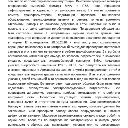
том числе на трансформаторной подстанции. Выезжали дежурные монтеры
оперативной выездной бригады
МНА
. и
ПВВ
., все обращения
зафиксированы в журнале, что произошел выезд. На месте произвели
осмотр трансформаторной подстанции, произвели техническое
обслуживание, трансформатор вывели в ремонт, то есть временно
отключили. Замеры не показали дефектов в сети, напряжение было в
норме, в этот день сделали техобслуживание. По дворовым обходам акт
был составлен позже. В оперативный журнал занесли данные, что
трансформатор исправлен и дефектов не выявлено и напряжение подается
в норме. В понедельник 20.06.2016 к ним поступило коллективное
обращение по которому был контрольный выезд для проведения повторных
замеров и опять ничего не выявили в работе трансформатора. Затем была
организована комиссия для обхода по жалобам потребителей, в комиссию
входили: представитель энергосбытовой компании
БМА
., начальник
участка энергосбыта, начальник РЭС –
НСН
., был свидетель как главный
инженер, приезжал с Армавира начальник службы распределения сетей и
представитель администрации сельского поселении. В акте все фамилии
указаны, такой комиссией был организован выезд на место и они провели
подворовые обходы. Во время этих подворовых обходов были выявлены
недостатки эксплуатации электрооборудования потребителей. Все
превышают договорную величину, приборы, имеющиеся у потребителя
нагружают сеть. Полностью отсутствует защита перенапряжения,
выявлены жучки и отсутствие контура заземления. Они рекомендовали
бытовую технику отвезти к независимым экспертам, которые сделали бы
заключение. Они проверили работу своего оборудования и никаких
дефектов не выявили. Массовое перенапряжение связано между собой по
одной сети. Абоненты по потреблению электроэнергии в каждом дворе
используют стабилизаторы напряжения, которые они не рекомендуют