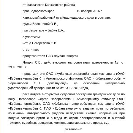
ст. Кавказская Кавказского района
Краснодарского края 15 ноября 2016 г.
Кавказский районный суд Краснодарского края в составе:
судьи Волошиной О.Е.,
при секретаре – Бабич Е.А.,
с участием:
истца Погорелова С.В.
ответчиков:
представителя ПАО «Кубаньэнерго»
Ягодяк С.Е., действующего на основании доверенности
№
от
29.10.2015 г.
представителя ОАО «Кубанская энергосбытовая компания» (ОАО
«Кубаньэнергосбыт») и Армавирского филиала ОАО «Кубаньэнергосбыт»
Чернышовой О.Н., действующей на основании нотариально
удостоверенной доверенности
№
от 23.12.2015 года,
рассмотрев в открытом судебном заседании гражданское дело по
иску Погорелова Сергея Валерьевича к Армавирскому филиалу ОАО
«Кубаньэнергосбыт», ОАО «Кубанская энергосбытовая компания» (ОАО
«Кубаньэнергосбыт»), ПАО «Кубаньэнерго» о защите прав потребителя,
взыскании материального ущерба вследствие скачка напряжения при
подаче электроэнергии и выхода из строя электроприборов и бытовой
техники, судебных расходов, компенсации морального вреда, суд
установил: