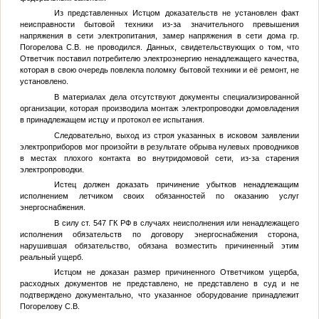
Из представленных Истцом доказательств не установлен факт
неисправности бытовой техники из-за значительного превышения
напряжения в сети электропитания, замер напряжения в сети дома гр.
Погорелова С.В. не проводился. Данных, свидетельствующих о том, что
Ответчик поставил потребителю электроэнергию ненадлежащего качества,
которая в свою очередь повлекла поломку бытовой техники и её ремонт, не
установлено.
В материалах дела отсутствуют документы специализированной
организации, которая производила монтаж электропроводки домовладения
в принадлежащем истцу и протокол ее испытания.
Следовательно, выход из строя указанных в исковом заявлении
электроприборов мог произойти в результате обрыва нулевых проводников
в местах плохого контакта во внутридомовой сети, из-за старения
электропроводки.
Истец должен доказать причинение убытков ненадлежащим
исполнением летчиком своих обязанностей по оказанию услуг
энергоснабжения.
В силу ст. 547 ГК РФ в случаях неисполнения или ненадлежащего
исполнения обязательств по договору энергоснабжения сторона,
нарушившая обязательство, обязана возместить причиненный этим
реальный ущерб.
Истцом не доказан размер причиненного Ответчиком ущерба,
расходных документов не представлено, не представлено в суд и не
подтверждено документально, что указанное оборудование принадлежит
Погорелову С.В.