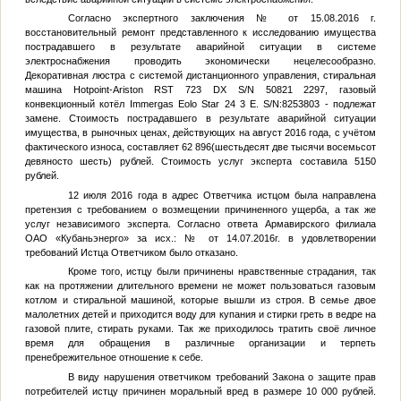
Согласно экспертного заключения
№
от 15.08.2016 г.
восстановительный ремонт представленного к исследованию имущества
пострадавшего в результате аварийной ситуации в системе
электроснабжения проводить экономически нецелесообразно.
Декоративная люстра с системой дистанционного управления, стиральная
машина Hotpoint-Ariston RST 723 DX S/N 50821 2297, газовый
конвекционный котёл Immergas Eolo Star 24 3 E. S/N:8253803 - подлежат
замене. Стоимость пострадавшего в результате аварийной ситуации
имущества, в рыночных ценах, действующих на август 2016 года, с учётом
фактического износа, составляет 62 896(шестьдесят две тысячи восемьсот
девяносто шесть) рублей. Стоимость услуг эксперта составила 5150
рублей.
12 июля 2016 года в адрес Ответчика истцом была направлена
претензия с требованием о возмещении причиненного ущерба, а так же
услуг независимого эксперта. Согласно ответа Армавирского филиала
ОАО «Кубаньэнерго» за исх.:
№
от 14.07.2016г. в удовлетворении
требований Истца Ответчиком было отказано.
Кроме того, истцу были причинены нравственные страдания, так
как на протяжении длительного времени не может пользоваться газовым
котлом и стиральной машиной, которые вышли из строя. В семье двое
малолетних детей и приходится воду для купания и стирки греть в ведре на
газовой плите, стирать руками. Так же приходилось тратить своё личное
время для обращения в различные организации и терпеть
пренебрежительное отношение к себе.
В виду нарушения ответчиком требований Закона о защите прав
потребителей истцу причинен моральный вред в размере 10 000 рублей.