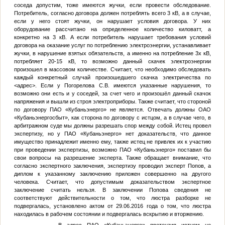
соседа допустим, тоже имеются жучки, если провести обследование.
Потребитель, согласно договора должен потреблять всего 3 кВ, а в случае,
если у него стоят жучки, он нарушает условия договора. У них
оборудование рассчитано на определенное количество киловатт, а
конкретно на 3 кВ. А если потребитель нарушает требования условий
договора на оказание услуг по потреблению электроэнергии, устанавливает
жучки, в нарушение взятых обязательств, а именно на потребление 3х кВ,
потребляет 20-15 кВ, то возможно данный скачек электроэнергии
произошел в массовом количестве. Считает, что необходимо обследовать
каждый конкретный случай произошедшего скачка электричества по
<адрес>
. Если у Погорелова С.В. имеются указанные нарушения, то
возможно они есть и у соседей, за счет чего и произошёл данный скачок
напряжения и вышли из строя электроприборы. Также считает, что стороной
по договору ПАО «Кубаньэнерго» не является. Отвечать должны ОАО
«Кубаньэнергосбыт», как сторона по договору с истцом, а в случае чего, в
арбитражном суде мы должны разрешать спор между собой. Истец провел
экспертизу, но у ПАО «Кубаньэнерго» нет доказательств, что данное
имущество принадлежит именно ему, также истец не привлек их к участию
при проведении экспертизы, возможно ПАО «Кубаньэнерго» поставил бы
свои вопросы на разрешение эксперта. Также обращает внимание, что
согласно экспертного заключения, экспертизу проводил эксперт Попов, а
диплом к указанному заключению приложен совершенно на другого
человека. Считает, что допустимым доказательством экспертное
заключение считать нельзя. В заключении Попова сведения не
соответствуют действительности о том, что люстра разборке не
подвергалась, установлено актом от 29.06.2016 года о том, что люстра
находилась в рабочем состоянии и подвергалась вскрытию и вторжению.
В адрес ПАО «Кубаньэнерго» претензия истцом не