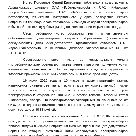
Истец Погорелов Сергей Валерьевич обратился в суд с иском к
Армавирскому филиалу ОАО «Кубаньэнергосбыт», ОАО «Кубанская
энергосбытовая компания», ПАО «Кубаньэнерго» о защите прав
потребителя, взыскании материального ущерба вследствие скачка
напряжения при подаче электроэнергии и выхода из строя электроприборов
и бытовой техники, судебных расходов, компенсации морального вреда.
Свои требования истец обосновал тем, что он является
собственником домовладения
<адрес>
. Управление (техническое
обслуживание) дома осуществляется Армавирским филиалом ОАО
«Кубаньэнергосбыт» на основании договора энергоснабжения
№
от
21.11.2011г..
Своевременно внося плату за коммунальные услуги
(потреблённую электроэнергию), истец имеет право на получение услуг
надлежащего качества, что бы не причинялся вред его здоровью и
здоровью проживающих с ним членов семьи, а также вред имуществу.
18 июня 2016 года в 16 часов в доме произошёл скачок
напряжения (сначала свет начал гаснуть, а затем ярко вспыхнул). После
этого свет погас, в результате чего сгорели и вышли из строя
электроприборы: стиральная машина «Hotpoint Ariston», газовый котёл
«Immeraas», люстра, что подтверждается экспертным заключением
№
от
05.07.2016 года независимого экспертного центра «КРДэксперт». Стоимость
услуг составила -9888 рублей.
Согласно экспертного заключения
№
от 05.07.2016г. причиной
выхода из строя предъявленных на исследование электроприборов
явилось подача высокого напряжения питания, превышающего допустимые
нормы во входной питающей цепи исследуемых электроприборов
вследствие аварийной ситуации в системе электроснабжения.