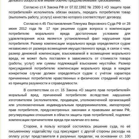
делового оборота или иными обычно предъявляемыми требованиями.
Согласно ст.4 Закона РФ от 07.02.1992 № 2300-1 «О защите прав
потребителей» исполнитель обязан оказать, передать потребителю товар
(выполнить работу, услугу) качество которого соответствует договору.
Согласно п.45 Постановления Пленума Верховного Суда РФ от 28
июня 2012 года № 17 при решении судом вопроса о компенсации
потребителю морального вреда достаточным условием для
удовлетворения иска является установленный факт нарушения прав
потребителя. Размер компенсации морального вреда определяется судом
независимо от размера возмещения имущественного вреда, в связи с чем,
размер денежной компенсации, взыскиваемой в возмещение морального
вреда, не может быть поставлен в зависимость от стоимости товара
(работы, услуг) или суммы подлежащей взысканию неустойки. Размер
присуждаемой потребителю компенсации морального вреда в каждом
конкретном случае должен определяться судом с учётом характера
причиненных потребителю нравственных и физических страданий исходя
из принципа разумности и справедливости.
В соответствии со ст. 15 Закона «О защите прав потребителей»
моральный вред, причинений потребителю вследствие нарушения
изготовителем (исполнителем, продавцом, уполномоченной организацией
или уполномоченным индивидуальным предпринимателем, импортером)
прав потребителя, предусмотренных законами и правовыми актами РФ,
регулирующими отношения в области защиты прав потребителей, подлежит
компенсации причинителем вреда при наличии его вины.
Стороне, в пользу которой состоялось решение суда, по её
письменному ходатайству суд присуждает с другой стороны расходы на
оплату услуг представителя в разумных пределах, на основании ст. 100