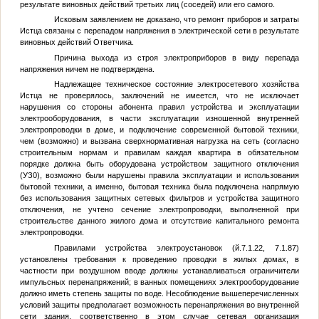
результате виновных действий третьих лиц (соседей) или его самого.
Исковым заявлением не доказано, что ремонт приборов и затраты
Истца связаны с перепадом напряжения в электрической сети в результате
виновных действий Ответчика.
Причина выхода из строя электроприборов в виду перепада
напряжения ничем не подтверждена.
Надлежащее техническое состояние электросетевого хозяйства
Истца не проверялось, заключений не имеется, что не исключает
нарушения со стороны абонента правил устройства и эксплуатации
электрооборудования, в части эксплуатации изношенной внутренней
электропроводки в доме, и подключение современной бытовой техники,
чем (возможно) и вызвана сверхнормативная нагрузка на сеть (согласно
строительным нормам и правилам каждая квартира в обязательном
порядке должна быть оборудована устройством защитного отключения
(УЗ0), возможно были нарушены правила эксплуатации и использования
бытовой техники, а именно, бытовая техника была подключена напрямую
без использования защитных сетевых фильтров и устройства защитного
отключения, не учтено сечение электропроводки, выполненной при
строительстве данного жилого дома и отсутствие капитального ремонта
электропроводки.
Правилами устройства электроустановок (й.7.1.22, 7.1.87)
установлены требования к проведению проводки в жилых домах, в
частности при воздушном вводе должны устанавливаться ограничители
импульсных перенапряжений; в ванных помещениях электрооборудование
должно иметь степень защиты по воде. Несоблюдение вышеперечисленных
условий защиты предполагает возможность перенапряжения во внутренней
сети здания, соответственно в этом случае сетевая организация