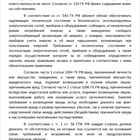
ответственности не несет. Согласно ст. 210 ГК РФ бремя содержания лежит
на собственнике.
В соответствии со ст. 543 ГК РФ абонент обязан обеспечивать
надлежащее техническое состояние и безопасность эксплуатируемых
энергетических сетей, приборов и оборудования, соблюдать установленный
режим потребления энергии, а также немедленно сообщать
энергоснабжающей организации об авариях, о пожарах, неисправностях
приборов учета энергии и об иных нарушениях, возникающих при
пользовании энергией. Требования к техническому состоянию и
эксплуатации энергетических сетей, приборов и оборудования, а также
порядок осуществления контроля за их соблюдением определяются
законом, иными правовыми актами и принятыми в соответствии с ними
обязательными правилами.
Согласно части 1 статьи 1064 ГК РФ вред, причиненный личности
или имуществу гражданина, а также вред, причиненный имуществу
юридического лица, подлежит возмещению в полном объеме лицом,
причинившим вред. Согласно части 2 статьи 1096 ГК РФ вред, причиненный
вследствие недостатков работы или услуги, подлежит возмещению лицом,
выполнившим работу или оказавшим услугу (исполнителем). Заявляя
требование о возмещении вреда, истцу необходимо доказать как факт
причинения вреда и размер причиненных убытков, так и наличие причинно-
следственной связи между действиями (бездействием) причинителя вреда
и наступившими негативными последствиями.
В соответствии с ч. 1 ст. 56 ГПК РФ каждая сторона должна
доказать те обстоятельства, на которые она ссылается как на основания
своих требований и возражений, если иное не предусмотрено
федеральным законом.