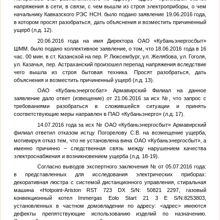
напряжения в сети, в связи, с чем вышли из строя электроприборы, о чем
начальнику Кавказского РЭС
НСН
. было подано заявление 19.06.2016 года,
в котором просят разобраться, дать объяснения и возместить причиненный
ущерб (л.д. 12).
20.06.2016 года на имя Директора ОАО «Кубаньэнергосбыт»
ШММ
. было подано коллективное заявление, о том, что 18.06.2016 года в 16
час. 00 мин. в ст. Казанской на пер. Р. Люксембург, ул. Желябова, ул. Гоголя,
ул. Казачья, пер. Астраханский произошел перепад напряжения вследствие
чего вышла из строя бытовая техника. Просят разобраться, дать
объяснения и возместить причиненный ущерб (л.д. 13).
ОАО «Кубаньэнергосбат» Армавирский Филиал на данное
заявление дало ответ (извещение) от 21.06.2016 за исх
№
, что запрос с
требованиями разобраться в сложившейся ситуации и принять
соответствующие меры направлен в ПАО «Кубаньэнерго» (л.д. 17).
14.07.2016 года за исх
№
ОАО «Кубаньэнергосбыт» Армавирский
филиал ответил отказом истцу Погорелову С.В. на возмещение ущерба,
мотивируя отказ тем, что не установлена вина ОАО «Кубаньэнергосбыт», а
именно причинно – следственная связь между нарушением качества
электроснабжения и возникновением ущерба (л.д. 18-19).
Согласно выводов экспертного заключения
№
от 05.07.2016 года:
в представленных для исследования электрических приборах:
декоративная люстра с системой дистанционного управления, стиральная
машина «Hotpoint-Ariston RST 723 DX S/N: 50821 2297, газовый
конвекционный котел Immergas Eolo Start 21 3 E S/N:8253803,
установленных в частном домовладении по адресу:
<адрес>
имеются
дефекты препятствующие использованию изделий по назначению.