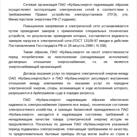
Сетевая организация ПАО «Кубаньэнерго» надлежащим образом
осуществляет эксплуатацию электрических сетей в соответствии с
требованиями Правил устройства электроустановок (ПУЭ), утв.
Министерством энергетики РФ (7 издание).
Повышенное напряжение в электрической сети устанавливается
путем проведения замеров с применением специальных технических
устройств, по результатам проведения которых, составляется ведомость
замеров нагрузок в электрической сети (ГОСТ 13109-97 введен в действие
Постановлением Госстандарта РФ от 28 августа 1998 г. N 338).
Таким образом, ПАО «Кубаньэнерго» не несет ответственности
перед потребителем за неисполнение (ненадлежащее исполнение)
договорных отношении энергоснабжения, т.к. не является
энергоснабжающей организацией.
Договор оказания услуг по передаче электрической энергии между
ОАО «Кубаньэнергосбыт» и ПАО «Кубаньэнерго» регулирует внутренние
отношения между компаниями по оказанию услуг по передаче
электрической энергии, споры, возникающие в ходе исполнения которого,
разрешаются в Арбитражном суде в порядке регресса.
ПАО «Кубаньэнерго» надлежащим образом обеспечило
надежность электроснабжения (приняло все меры), техническое состояние
электросетевого хозяйства, в границах балансовой принадлежности ПАО
«Кубаньэнерго», находится в надлежащем состоянии, требований о
ненадлежащем качестве товара (электрической энергии) истцом не
предъявляются. Поскольку по данным ПАО «Кубаньэнерго»в указанный
период подавалась электроэнергия, отвечающая требованиям по качеству,
то предположительно бытовые приборы Истца могли выйти из строя в