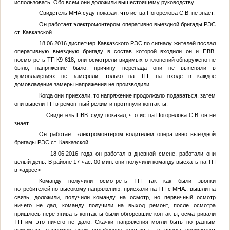
использовать. Обо всем они доложили вышестоящему руководству.
Свидетель
МНА
суду показал, что истца Погорелова С.В. не знает.
Он работает электромонтером оперативно выездной бригады РЭС
ст. Кавказской.
18.06.2016 диспетчер Кавказского РЭС по сигналу жителей послал
оперативную выездную бригаду в состав которой входили он и
ПВВ
.
посмотреть ТП К9-618, они осмотрели видимых отклонений обнаружено не
было, напряжение было, причину перепада они не выясняли в
домовладениях не замеряли, только на ТП, на входе в каждое
домовладение замеры напряжения не производили.
Когда они приехали, то напряжение продолжало подаваться, затем
они вывели ТП в ремонтный режим и протянули контакты.
Свидетель
ПВВ
. суду показал, что истца Погорелова С.В. он не
знает.
Он работает электромонтером водителем оперативно выездной
бригады РЭС ст. Кавказской.
18.06.2016 года он работал в дневной смене, работали они
целый день. В районе 17 час. 00 мин. они получили команду выехать на ТП
в
<адрес>
Команду получили осмотреть ТП так как были звонки
потребителей по высокому напряжению, приехали на ТП с
МНА
., вышли на
связь, доложили, получили команду на осмотр, но первичный осмотр
ничего не дал, команду получили на выход ремонт, после осмотра
пришлось перетягивать контакты были обгоревшие контакты, осматривали
ТП им это ничего не дало. Скачки напряжения могли быть по разным