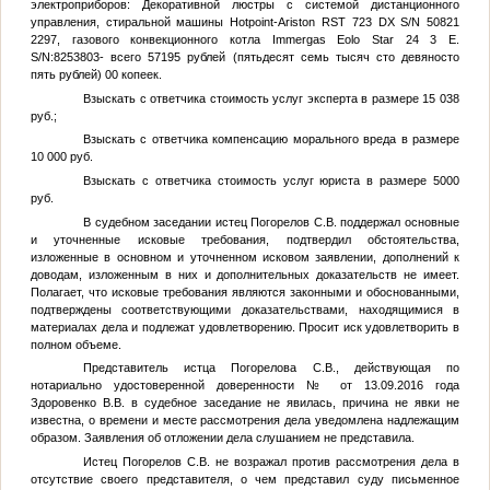
электроприборов: Декоративной люстры с системой дистанционного
управления, стиральной машины Hotpoint-Ariston RST 723 DX S/N 50821
2297, газового конвекционного котла Immergas Eolo Star 24 3 Е.
S/N:8253803- всего 57195 рублей (пятьдесят семь тысяч сто девяносто
пять рублей) 00 копеек.
Взыскать с ответчика стоимость услуг эксперта в размере 15 038
руб.;
Взыскать с ответчика компенсацию морального вреда в размере
10 000 руб.
Взыскать с ответчика стоимость услуг юриста в размере 5000
руб.
В судебном заседании истец Погорелов С.В. поддержал основные
и уточненные исковые требования, подтвердил обстоятельства,
изложенные в основном и уточненном исковом заявлении, дополнений к
доводам, изложенным в них и дополнительных доказательств не имеет.
Полагает, что исковые требования являются законными и обоснованными,
подтверждены соответствующими доказательствами, находящимися в
материалах дела и подлежат удовлетворению. Просит иск удовлетворить в
полном объеме.
Представитель истца Погорелова С.В., действующая по
нотариально удостоверенной доверенности
№
от 13.09.2016 года
Здоровенко В.В. в судебное заседание не явилась, причина не явки не
известна, о времени и месте рассмотрения дела уведомлена надлежащим
образом. Заявления об отложении дела слушанием не представила.
Истец Погорелов С.В. не возражал против рассмотрения дела в
отсутствие своего представителя, о чем представил суду письменное