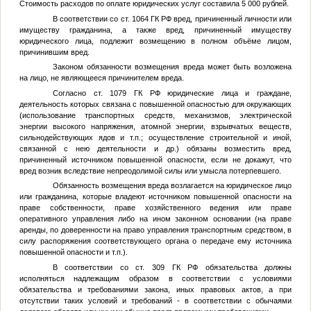
Стоимость расходов по оплате юридических услуг составила 5 000 рублей.
В соответствии со ст. 1064 ГК РФ вред, причиненный личности или
имуществу гражданина, а также вред, причиненный имуществу
юридического лица, подлежит возмещению в полном объёме лицом,
причинившим вред.
Законом обязанности возмещения вреда может быть возложена
на лицо, не являющееся причинителем вреда.
Согласно ст. 1079 ГК РФ юридические лица и граждане,
деятельность которых связана с повышенной опасностью для окружающих
(использование транспортных средств, механизмов, электрической
энергии высокого напряжения, атомной энергии, взрывчатых веществ,
сильнодействующих ядов и т.п.; осуществление строительной и иной,
связанной с нею деятельности и др.) обязаны возместить вред,
причиненный источником повышенной опасности, если не докажут, что
вред возник вследствие непреодолимой силы или умысла потерпевшего.
Обязанность возмещения вреда возлагается на юридическое лицо
или гражданина, которые владеют источником повышенной опасности на
праве собственности, праве хозяйственного ведения или праве
оперативного управления либо на ином законном основании (на праве
аренды, по доверенности на право управления транспортным средством, в
силу распоряжения соответствующего органа о передаче ему источника
повышенной опасности и т.п.).
В соответствии со ст. 309 ГК РФ обязательства должны
исполняться надлежащим образом в соответствии с условиями
обязательства и требованиями закона, иных правовых актов, а при
отсутствии таких условий и требований - в соответствии с обычаями