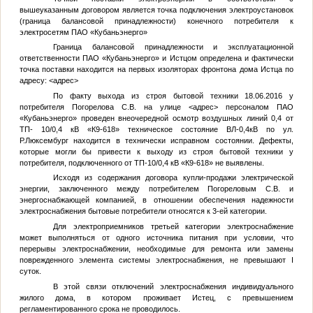
вышеуказанным договором является точка подключения электроустановок
(граница балансовой принадлежности) конечного потребителя к
электросетям ПАО «Кубаньэнерго»
Граница балансовой принадлежности и эксплуатационной
ответственности ПАО «Кубаньэнерго» и Истцом определена и фактически
точка поставки находится на первых изоляторах фронтона дома Истца по
адресу:
<адрес>
По факту выхода из строя бытовой техники 18.06.2016 у
потребителя Погорелова С.В. на улице
<адрес>
персоналом ПАО
«Кубаньэнерго» проведен внеочередной осмотр воздушных линий 0,4 от
ТП- 10/0,4 кВ «К9-618» техническое состояние ВЛ-0,4кВ по ул.
Р.Люксембург находится в технически исправном состоянии. Дефекты,
которые могли бы привести к выходу из строя бытовой техники у
потребителя, подключенного от ТП-10/0,4 кВ «К9-618» не выявлены.
Исходя из содержания договора купли-продажи электрической
энергии, заключенного между потребителем Погореловым С.В. и
энергоснабжающей компанией, в отношении обеспечения надежности
электроснабжения бытовые потребители относятся к 3-ей категории.
Для электроприемников третьей категории электроснабжение
может выполняться от одного источника питания при условии, что
перерывы электроснабжении, необходимые для ремонта или замены
поврежденного элемента системы электроснабжения, не превышают I
суток.
В этой связи отключений электроснабжения индивидуального
жилого дома, в котором проживает Истец, с превышением
регламентированного срока не проводилось.