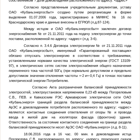
собственником ? доли домовладения расположенного по адресу:
<адрес>
Согласно представленным учредительным документам, уставу
ОАО «Кубаньэнергосбыт» создано путем реорганизации в форме
выделения 01.07.2006 года, зарегистрировано в МИФНС № 16 по
Краснодарскому краю и данные внесены в ЕГРЮЛ (л.д.87-124).
Между истцом и ОАО «Кубаньэнергосбыт» заключен договор
энергоснабжения
№
от 21.11.2011 года на подачу электроэнергии до точки
поставки, расположенной по адресу:
<адрес>
(л.д. 3-6).
Согласно п. 3.4.6 Договора электроэнергии
№
от 21.11.2011 года
ОАО «Кубаньэнергосбыт», именуемый «Гарантированный поставщик»
обязано отпускать электроэнергию в соответствии с требованиями,
установленными нормами качества электрической энергии (ГОСТ 13109-
97), в электрических сетях систем электроснабжения общего назначения
переменного тока частотой 50Гц (при нормально допустимом и предельно
допустимом значении отклонения частоты +-2 и+-0,4 Гц) в точках поставки
электрической энергии Потребителю.
Согласно Акта разграничения балансовой принадлежности
электросетей, электроустановок напряжением 0,23 кВ между Погореловым
С.В.,
ПЕВ
. и Кавказским РЭС Армавирские электрически сети ОАО
«Кубаньэнерго» границей раздела балансовой принадлежности между
АрЭС и домовладением потребителя расположенного по адресу:
<адрес>
являются: контактные соединения ответвления от опоры
№
и провода
ввода в жилой дом на изоляторах фасада (фронтона) здания.
Ответственность за состояние контактного соединения на границе раздела
балансовой принадлежности несет АрЭС ОАО «Кубаньэнерго» (л.д. 8-11).
18.06.2016 года в 16 час. 00 мин. в домовладении истца
Погорелова С.В. расположенного по адресу:
<адрес>
произошел скачок