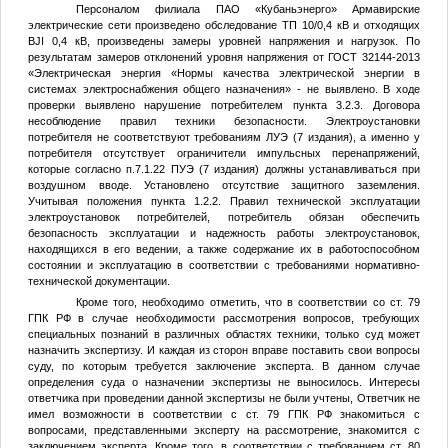
Персоналом филиала ПАО «Кубаньэнерго» Армавирские
электрические сети произведено обследование ТП 10/0,4 кВ и отходящих
BJI 0,4 кВ, произведены замеры уровней напряжения и нагрузок. По
результатам замеров отклонений уровня напряжения от ГОСТ 32144-2013
«Электрическая энергия «Нормы качества электрической энергии в
системах электроснабжения общего назначения» - не выявлено. В ходе
проверки выявлено нарушение потребителем пункта 3.2.3. Договора
несоблюдение правил техники безопасности. Электроустановки
потребителя не соответствуют требованиям ЛУЭ (7 издания), а именно у
потребителя отсутствует ограничители импульсных перенапряжений,
которые согласно п.7.1.22 ПУЭ (7 издания) должны устанавливаться при
воздушном вводе. Установлено отсутствие защитного заземления.
Учитывая положения пункта 1.2.2. Правил технической эксплуатации
электроустановок потребителей, потребитель обязан обеспечить
безопасность эксплуатации и надежность работы электроустановок,
находящихся в его ведении, а также содержание их в работоспособном
состоянии и эксплуатацию в соответствии с требованиями нормативно-
технической документации.
Кроме того, необходимо отметить, что в соответствии со ст. 79
ГПК РФ в случае необходимости рассмотрения вопросов, требующих
специальных познаний в различных областях техники, только суд может
назначить экспертизу. И каждая из сторон вправе поставить свои вопросы
суду, по которым требуется заключение эксперта. В данном случае
определения суда о назначении экспертизы не выносилось. Интересы
ответчика при проведении данной экспертизы не были учтены, Ответчик не
имел возможности в соответствии с ст. 79 ГПК РФ знакомиться с
вопросами, представленными эксперту на рассмотрение, знакомится с
заключением эксперта. Кроме того, в соответствии с требованием ст. 80