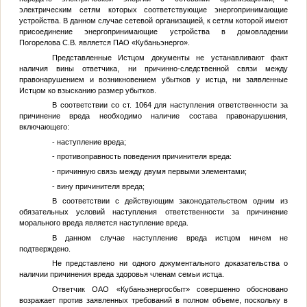
электрическим сетям которых соответствующие энергопринимающие
устройства. В данном случае сетевой организацией, к сетям которой имеют
присоединение энергопринимающие устройства в домовладении
Погорелова С.В. является ПАО «Кубаньэнерго».
Представленные Истцом документы не устанавливают факт
наличия вины ответчика, ни причинно-следственной связи между
правонарушением и возникновением убытков у истца, ни заявленные
Истцом ко взысканию размер убытков.
В соответствии со ст. 1064 для наступления ответственности за
причинение вреда необходимо наличие состава правонарушения,
включающего:
- наступление вреда;
- противоправность поведения причинителя вреда:
- причинную связь между двумя первыми элементами;
- вину причинителя вреда;
В соответствии с действующим законодательством одним из
обязательных условий наступления ответственности за причинение
морального вреда является наступление вреда.
В данном случае наступление вреда истцом ничем не
подтверждено.
Не представлено ни одного документального доказательства о
наличии причинения вреда здоровья членам семьи истца.
Ответчик ОАО «Кубаньэнергосбыт» совершенно обосновано
возражает против заявленных требований в полном объеме, поскольку в