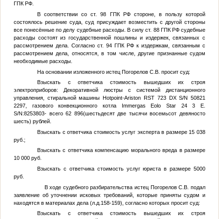
ГПК РФ.
В соответствии со ст. 98 ГПК РФ стороне, в пользу которой
состоялось решение суда, суд присуждает возместить с другой стороны
все понесённые по делу судебные расходы. В силу ст. 88 ГПК РФ судебные
расходы состоят из государственной пошлины и издержек, связанных с
рассмотрением дела. Согласно ст. 94 ГПК РФ к издержкам, связанным с
рассмотрением дела, относятся, в том числе, другие признанные судом
необходимые расходы.
На основании изложенного истец Погорелов С.В. просит суд:
Взыскать с ответчика стоимость вышедших их строя
электроприборов: Декоративной люстры с системой дистанционного
управления, стиральной машины Hotpoint-Ariston RST 723 DX S/N 50821
2297, газового конвекционного котла Immergas Eolo Star 24 3 Е.
S/N:8253803- всего 62 896(шестьдесят две тысячи восемьсот девяносто
шесть) рублей.
Взыскать с ответчика стоимость услуг эксперта в размере 15 038
руб.;
Взыскать с ответчика компенсацию морального вреда в размере
10 000 руб.
Взыскать с ответчика стоимость услуг юриста в размере 5000
руб.
В ходе судебного разбирательства истец Погорелов С.В. подал
заявление об уточнении исковых требований, которые приняты судом и
находятся в материалах дела (л.д.158-159), согласно которых просит суд:
Взыскать с ответчика стоимость вышедших их строя