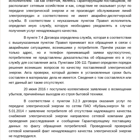
исполнителем. Так как ответчик, являясь Гарантирующим поставщиком, не
располагает сетевым хозяйством и как, следствие не оказывает услуг по
передаче электрической энергии и не производит обслуживание линий
электропередач и соответственно не имеет аварийно-диспетчерской
службы. В соответствии с неуказанным пунктом Правил исполнитель
определил иную службу, которую необходимо уведомлять в случае
получения услуг ненадлежащего качества.
В пункте 7.4 Договора определена служба, которая в соответствии
с вышеуказанным пунктом Правил принимает все обращения в связи с
аварийными ситуациями, возникшими у потребителя. Причём указан не
только адрес, но и телефон принимающий заявки круглосуточно,
потребителем не представлены доказательства об обращении его в эту
службу для составления акта. Пунктами 106-111 Правил определен порядок
решения возникших вопросов по качеству поставляемой электрической
энергии. Акта проверки, который должен в установленные сроки быть
составлен в материалах дела не имеется. Сведения о том составлялся или
нет данный акт также отсутствуют.
20 июня 2016 г поступило коллективное заявление о возмещении
убытков, причинённых выходом из строя бытовой техники.
В соответствии с пунктом 3.2.3 договора оказания услуг по
передаче электрической энергии по сетям ПАО «Кубаньэнерго»
№
от
5.01.2014 г заявление потребителя об отсутствии надлежащего качества
снабжения электрической энергии направлено сетевой компании для
проведения расследования и сообщении Гарантирующему поставщику
данных по факту обращения потребителей. Проведенной проверкой
сетевой компанией факт ненадлежащего качества электрической энергии
не подтвердился.