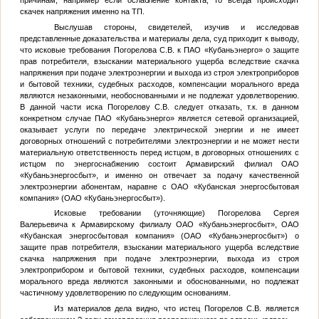
причинам, например если ослабление контакта, то всегда происходит
скачек напряжения именно на ТП.
Выслушав стороны, свидетелей, изучив и исследовав
представленные доказательства и материалы дела, суд приходит к выводу,
что исковые требования Погорелова С.В. к ПАО «Кубаньэнерго» о защите
прав потребителя, взыскании материального ущерба вследствие скачка
напряжения при подаче электроэнергии и выхода из строя электроприборов
и бытовой техники, судебных расходов, компенсации морального вреда
являются незаконными, необоснованными и не подлежат удовлетворению.
В данной части иска Погорелову С.В. следует отказать, т.к. в данном
конкретном случае ПАО «Кубаньэнерго» является сетевой организацией,
оказывает услуги по передаче электрической энергии и не имеет
договорных отношений с потребителями электроэнергии и не может нести
материальную ответственность перед истцом, в договорных отношениях с
истцом по энергоснабжению состоит Армавирский филиал ОАО
«Кубаньэнергосбыт», и именно он отвечает за подачу качественной
электроэнергии абонентам, наравне с ОАО «Кубанская энергосбытовая
компания» (ОАО «Кубаньэнергосбыт»).
Исковые требовании (уточняющие) Погорелова Сергея
Валерьевича к Армавирскому филиалу ОАО «Кубаньэнергосбыт», ОАО
«Кубанская энергосбытовая компания» (ОАО «Кубаньэнергосбыт») о
защите прав потребителя, взыскании материального ущерба вследствие
скачка напряжения при подаче электроэнергии, выхода из строя
электроприбором и бытовой техники, судебных расходов, компенсации
морального вреда являются законными и обоснованными, но подлежат
частичному удовлетворению по следующим основаниям.
Из материалов дела видно, что истец Погорелов С.В. является