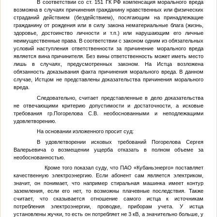
В соответствии со ст. 151 ГК РФ компенсация морального вреда
возможна в случаях причинения гражданину нравственных или физических
страданий действием (бездействием), посягающим на принадлежащие
гражданину от рождения или в силу закона нематериальные блага (жизнь,
здоровье, достоинство личности и т.п.) или нарушающим его личные
неимущественные права. В соответствии с законом одним из обязательных
условий наступления ответственности за причинение морального вреда
является вина причинителя. Без вины ответственность может иметь место
лишь в случаях, предусмотренных законом. На Истца возложена
обязанность доказывания факта причинения морального вреда. В данном
случае, Истцом не представлены доказательства причинения морального
вреда.
Следовательно, считает представленные в дело доказательства
не отвечающими критерию допустимости и достаточности, а исковые
требования гр.Погорелова С.В. необоснованными и неподлежащими
удовлетворению.
На основании изложенного просит суд:
В удовлетворении исковых требований Погорелова Сергея
Валерьевича о возмещении ущерба отказать в полном объеме за
необоснованностью.
Кроме того показал суду, что ПАО «Кубаньэнерго» поставляет
качественную электроэнергию. Если абонент сам является электриком,
значит, он понимает, что например стиральная машинка имеет контур
заземления, если его нет, то возможны плачевные последствия. Также
считает, что сказывается отношение самого истца к источникам
потребления электроэнергии, проводке, приборам учета. У истца
установлены жучки, то есть он потребляет не 3 кВ, а значительно больше, у