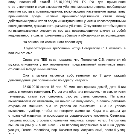
силу положений статей 15,16,1064,1069 ГК РФ для применения
ответственности в виде взыскания убытков, морального вреда, необходимо
наличие состава правонарушения, включающего наступление вреда, вину
причинителя вреда, наличие причинно-следственной связи между
действиями причинителя вреда и наступившими у Истца неблагоприятными
последствиями, доказанность размера убытков. Отсутствие хотя бы одного
из вышеназванных элементов состава правонарушения влечет за собой
недоказанность факта причиненных убытков и обязанности их возмещения.
На основании изложенного просят суд:
В удовлетворении требований истца Погорелову С.В. отказать в
полном объеме.
Свидетель
ПЕВ
суду показала, что Погорелов С.В. является ей
мужем, отношения у них нормальные, представителей ответчиков знает,
отношений между ними никаких.
Она с мужем является собственником по ? доли каждый
домовладения, расположенного по адресу:
<адрес>
18.06.2016 около 15 час. 50 мин. она пришла домой, дети были
дома, в комнате горел свет. Потом она обратила внимание, что выключился
телевизор, стало все сверкать, люстра стала сверкать. Пыталась
выключателем ее отключить, но ничего не получилось, в ванной работала
стиральная машинка, она не успела ее выключить. Она не успела
выключить тумблер, чтобы не погорели лампочки. Когда она дошла до
стиральной машинки, то произошло автоматическое отключение. Сверкала,
трещала люстра, сгорела стиральная машинка, сгорел котел. Потом она
вышла на улицу и выяснилось, что перепад напряжения был и на других
улицах, Гоголя, Желябова, пер. Казачем пер. Астраханский, всего 5 улиц.