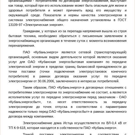
организациями - потребителям по договорам энергоснабжения, выступает
как товар, который при его использовании может быть опасным для жизни и
здоровья потребителя и может причинить вред его имуществу и
окружающей среде. Показатели и нормы качества электроэнергии в
системах электроснабжения общего назначения установлены в ГОСТ
13109-97 «Электрическая энергия».
Гражданам, у которых из-за перепада напряжения вышла из строя
бытовая техника, необходимо обратиться с письменным заявлением в
энергоснабжающую организацию в течение суток с момента возникновения
перенапряжения.
ПАО «Кубаньэнерго» является сетевой (транспортирующей)
организацией, основным видом деятельности которой является оказание
услуг для ОАО «Кубанская энергосбытовая компания» по передаче
электрической энергии в пределах границ балансовой принадлежности до
точки поставки (точки подключения электроустановок конечного
потребителя) в рамках договора оказания услуг по передаче
электроэнергии от 30.06.2006, заключенного в интересах потребителей.
Таким образом, ПАО «Кубаньэнерго» в договорных отношениях с
потребителями электроэнергии по энергоснабжению не состоит, а является
исполнителем услуг по передаче электроэнергии перед заказчиком - ОАО
«Кубаньэнергосбыт», т.е. несет ответственность за передачу
электроэнергии до точек отпуска в соответствии с параметрами
надежности только перед ОАО «Кубаньэнергосбыт» в рамках заключенного
договора между компаниями.
Электроснабжение дома Истца осуществляется по ВЛ-0,4 кВ от
ТП К-9-618, которая находится в собственности ПАО «Кубаньэнерго».
Точкой поставки электроэнергии в соответствии с